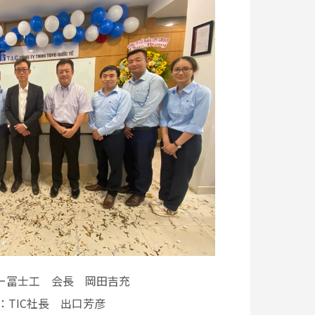
ー冨士工 会長 岡田吉充
TIC社長 出口芳彦