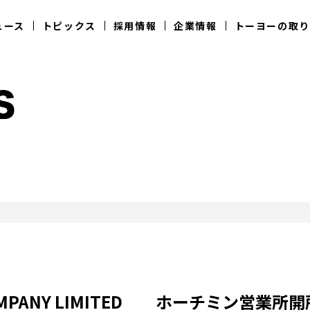
ュース
トピックス
採用情報
企業情報
トーヨーの取り
不動産事業
新卒採用
企業情報
事業
アグリ事業
一般事業主行動計画
L COMPANY LIMITED ホーチミン営業